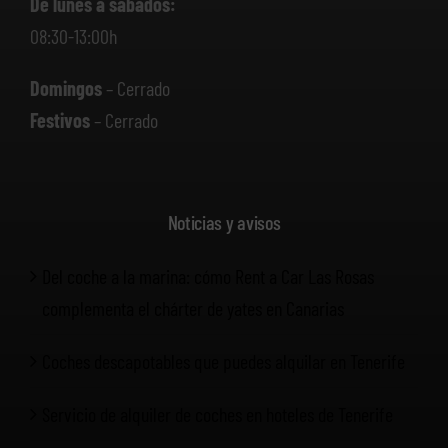
De lunes a sábados:
08:30-13:00h
Domingos
– Cerrado
Festivos
– Cerrado
Noticias y avisos
Del coche a la marina: cómo Rent a Car Las Rosas
complementa el chárter de yates en Canarias
Coches descapotables que puedes alquilar en Tenerife
Servicio de alquiler de coches en hoteles de Tenerife