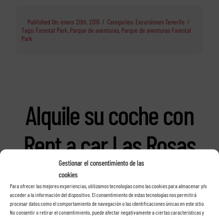
Published On: enero 20th, 2016
/
Categories:
Excursiones Tenerife
/
Tags:
Forestal Park
,
Parque de aventuras
,
Parque de aventuras Forestal
Park
Alquile su coche con
Rent a car Las Rosas
Gestionar el consentimiento de las
en Tenerife
cookies
Para ofrecer las mejores experiencias, utilizamos tecnologías como las cookies para almacenar y/o
acceder a la información del dispositivo. El consentimiento de estas tecnologías nos permitirá
procesar datos como el comportamiento de navegación o las identificaciones únicas en este sitio.
No consentir o retirar el consentimiento, puede afectar negativamente a ciertas características y