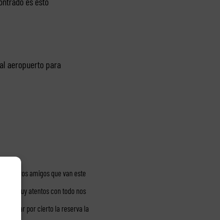
ontrado es esto
 al aeropuerto para
 a nuestros amigos que van este
 simpre muy atentos con todo nos
omendar por cierto la reserva la