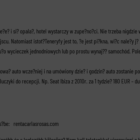
o le?e? i si? opala?, hotel wystarczy w zupe?no?ci. Nie trzeba nigdzi
cu. Natomiast istot?Teneryfy jest to, ?e jest pi?kna, wi?c nale?y j? 
u?o wycieczek jednodniowych lub po prostu wynaj?? samochód. Po
m
wa? auto wcze?niej i na umówiony dzie? i godzin? auto zostanie po
uczyki do recepcji. Np. Seat Ibiza z 2010r. za 1 tydzie? 180 EUR – du
es?be: rentacarlasrosas.com
lcsóbb és a leglazább kölcsönz?.Nem kell teletankkal visszavinni a k