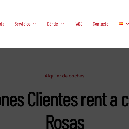
ota
Servicios
Dónde
FAQS
Contacto
Alquiler de coches
nes Clientes rent a 
Rosas