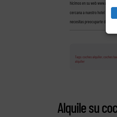
hicimos en su web www.rentacar
cercana a nuestro hotel para nos
necesitas preocuparte de ningu
Tags:
coches alquiler
,
coches bar
alquiler
Alquile su co