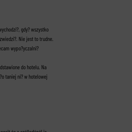
e wychodzi?, gdy? wszystko
zwiedzi?. Nie jest to trudne.
lecam wypo?yczalni?
dstawione do hotelu. Na
?o taniej ni? w hotelowej
ocsit és a szállodánál is