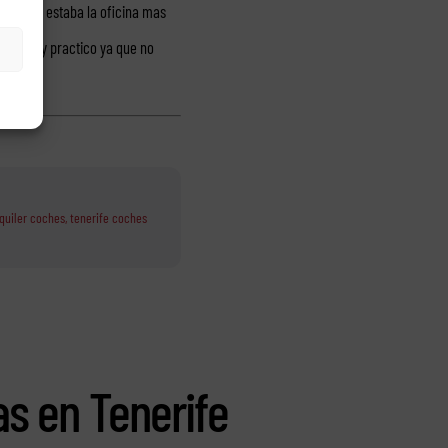
 donde estaba la oficina mas
ue es muy practico ya que no
lquiler coches
,
tenerife coches
as en Tenerife