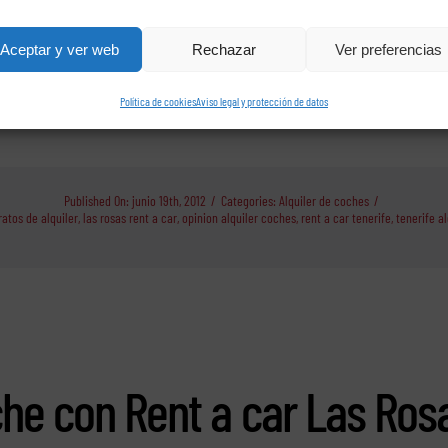
lasrosas.com y nos lo confirmaron todo en el momento nosotros le pedimos que
otros irlo a buscar pero no ellos lo sirve directamente al hotel y la verdad es q
Aceptar y ver web
Rechazar
Ver preferencias
n desplazamiento.
Política de cookies
Aviso legal y protección de datos
Published On: junio 19th, 2012
/
Categories:
Alquiler de coches
/
atos de alquiler
,
las rosas rent a car
,
opinion alquiler coches
,
rent a car tenerife
,
tenerife a
che con Rent a car Las Ros