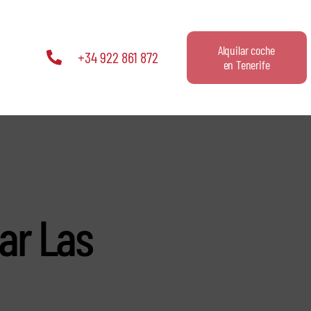
Alquilar coche
+34 922 861 872
en Tenerife
car Las