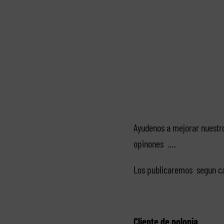
Ayudenos a mejorar nuestr
opinones ….
Los publicaremos segun cad
Cliente de polonia