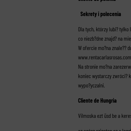
Sekrety i polecenia
Dla tych, którzy lubi? tylk
co niezb?dne znajd? na miejs
W ofercie mo?na znale?? d
www.rentacarlasrosas.co
Na stronie mo?na zarezerwo
koniec wystarczy zwróci? kl
wypo?yczalni.
Cliente de Hungria
Vilmoska ezt üsd be a ker
az egész szigeten ez a lego