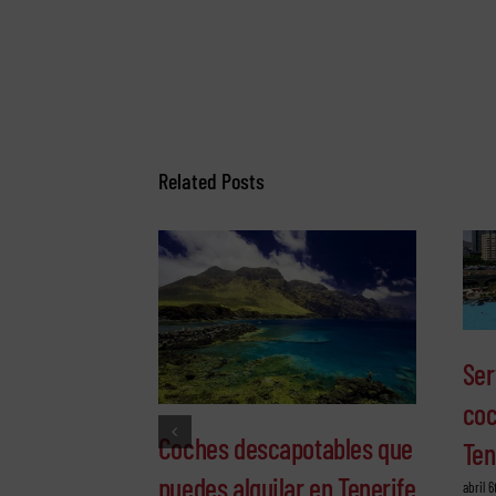
Related Posts
Ser
coc
Coches descapotables que
Ten
puedes alquilar en Tenerife
abril 6