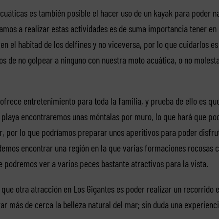
áticas es también posible el hacer uso de un kayak para poder na
 vamos a realizar estas actividades es de suma importancia tener en
n el habitad de los delfines y no viceversa, por lo que cuidarlos es
tos de no golpear a ninguno con nuestra moto acuática, o no molesta
ofrece entretenimiento para toda la familia, y prueba de ello es q
ta playa encontraremos unas móntalas por muro, lo que hará que po
ar, por lo que podríamos preparar unos aperitivos para poder disfru
emos encontrar una región en la que varias formaciones rocosas c
e podremos ver a varios peces bastante atractivos para la vista.
ue otra atracción en Los Gigantes es poder realizar un recorrido 
r más de cerca la belleza natural del mar; sin duda una experiencia