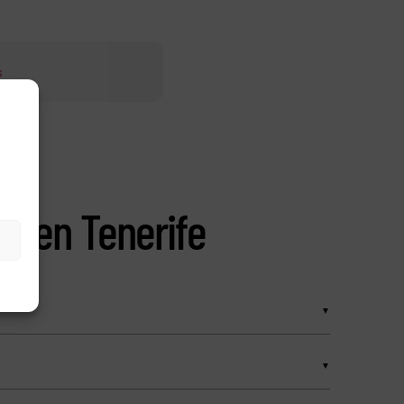
s
as en Tenerife