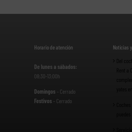
Horario de atención
Noticias 
Del coc
De lunes a sábados:
Rent a 
08:30-13:00h
complem
yates e
Domingos
– Cerrado
Festivos
– Cerrado
Coches 
puedes 
Servicio