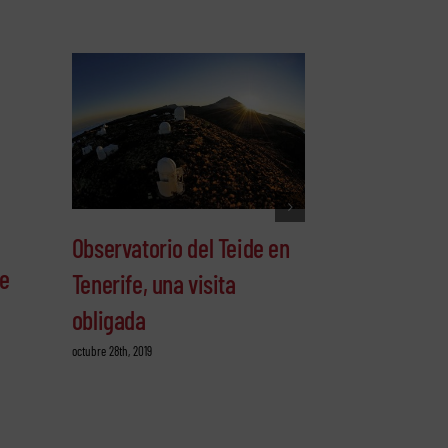
Consejos par
Observatorio del Teide en
pico del Te
fe
Tenerife, una visita
octubre 25th, 2019
obligada
octubre 28th, 2019