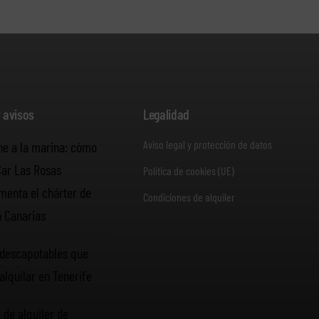
y avisos
Legalidad
Aviso legal y protección de datos
he a la marina: cómo
Car Las Rosas
Política de cookies (UE)
enta el chárter de
Condiciones de alquiler
n Canarias
descapotables que
alquilar en Tenerife
 de alquiler de