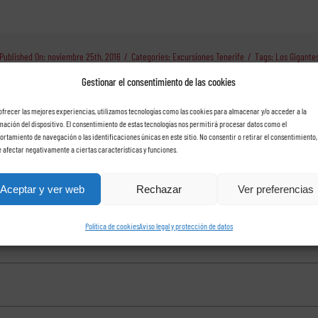
Published On: noviembre 25th, 2016
/
Categories:
Excursiones Tenerife
/
Tags:
Los Gigante
Gestionar el consentimiento de las cookies
ofrecer las mejores experiencias, utilizamos tecnologías como las cookies para almacenar y/o acceder a la
mación del dispositivo. El consentimiento de estas tecnologías nos permitirá procesar datos como el
rtamiento de navegación o las identificaciones únicas en este sitio. No consentir o retirar el consentimiento,
 afectar negativamente a ciertas características y funciones.
che con Rent a car Las Ros
Aceptar y ver web
Rechazar
Ver preferencias
Política de cookies
Aviso legal y protección de datos