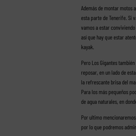
Además de montar motos acu
esta parte de Tenerife. Si
vamos a estar conviviendo e
así que hay que estar aten
kayak.
Pero Los Gigantes también 
reposar, en un lado de es
la refrescante brisa del m
Para los más pequeños pod
de agua naturales, en dond
Por ultimo mencionaremos q
por lo que podremos admira