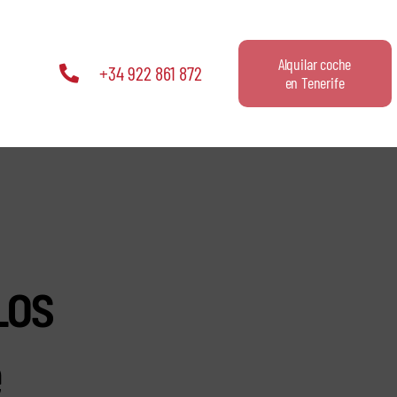
Alquilar coche
+34 922 861 872
en Tenerife
Los
e