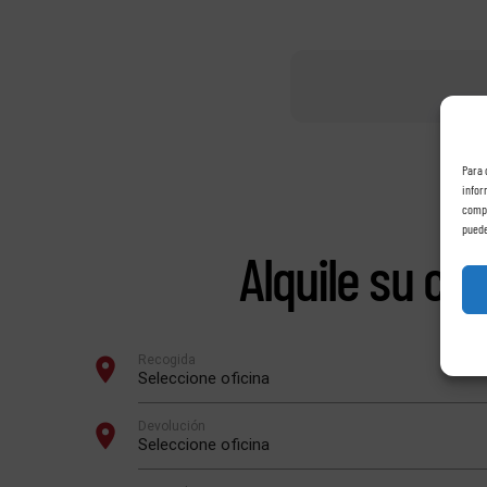
Para 
infor
compo
puede
Alquile su co