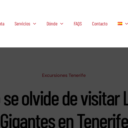
ota
Servicios
Dónde
FAQS
Contacto
Excursiones Tenerife
 se olvide de visitar 
Gigantes en Tenerif