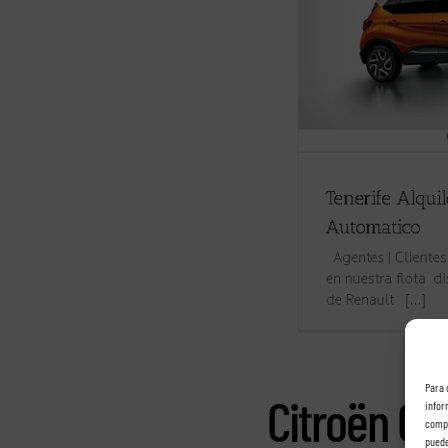
Para 
Citroën C4
infor
compo
puede