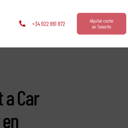
Alquilar coche
+34 922 861 872
en Tenerife
 a Car
 en