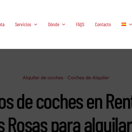
ota
Servicios
Dónde
FAQS
Contacto
Alquiler de coches
•
Coches de Alquiler
os de coches en Rent
s Rosas para alquilar