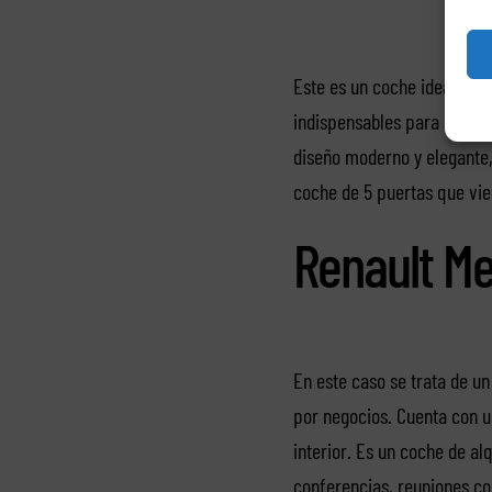
Este es un coche ideal para
indispensables para que pu
diseño moderno y elegante, 
coche de 5 puertas que vie
Renault M
En este caso se trata de un
por negocios. Cuenta con u
interior. Es un coche de al
conferencias, reuniones con