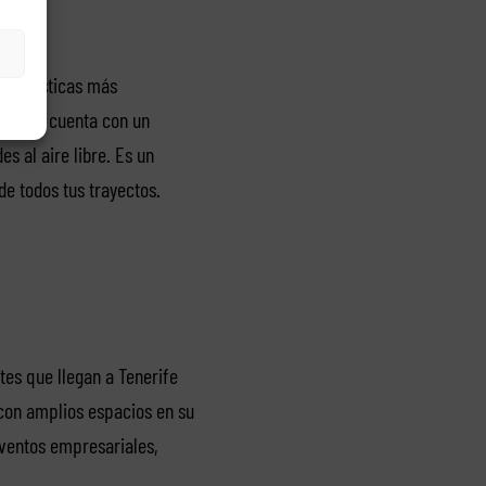
racterísticas más
he que cuenta con un
s al aire libre. Es un
e todos tus trayectos.
tes que llegan a Tenerife
 con amplios espacios en su
eventos empresariales,