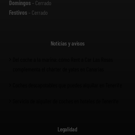
Domingos
– Cerrado
Festivos
– Cerrado
Noticias y avisos
Del coche a la marina: cómo Rent a Car Las Rosas
complementa el chárter de yates en Canarias
Coches descapotables que puedes alquilar en Tenerife
Servicio de alquiler de coches en hoteles de Tenerife
Legalidad