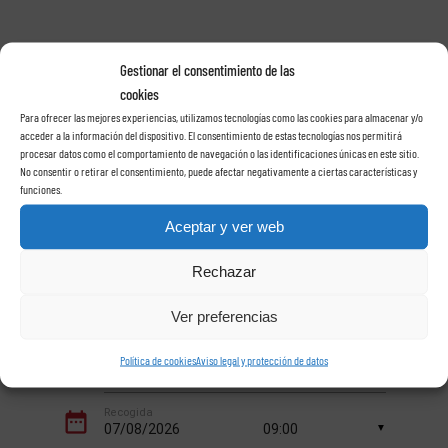
Gestionar el consentimiento de las
Alquile su coche con
cookies
Para ofrecer las mejores experiencias, utilizamos tecnologías como las cookies para almacenar y/o
acceder a la información del dispositivo. El consentimiento de estas tecnologías nos permitirá
Rent a car Las Rosas
procesar datos como el comportamiento de navegación o las identificaciones únicas en este sitio.
No consentir o retirar el consentimiento, puede afectar negativamente a ciertas características y
funciones.
en Tenerife
Aceptar y ver web
Rechazar
Ver preferencias
Política de cookies
Aviso legal y protección de datos