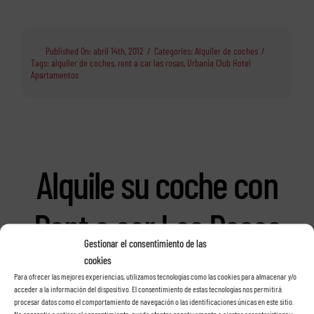
Published On: abril 14th, 2012
/
Categories:
Alquiler de coches
/
Tags:
alquiler de coches
,
rent a car las rosas
,
Urbania Club Hotel
Apartamentos
Alquile su coche con
Rent a car Las Rosas
Gestionar el consentimiento de las
en Tenerife
cookies
Para ofrecer las mejores experiencias, utilizamos tecnologías como las cookies para almacenar y/o
acceder a la información del dispositivo. El consentimiento de estas tecnologías nos permitirá
procesar datos como el comportamiento de navegación o las identificaciones únicas en este sitio.
No consentir o retirar el consentimiento, puede afectar negativamente a ciertas características y