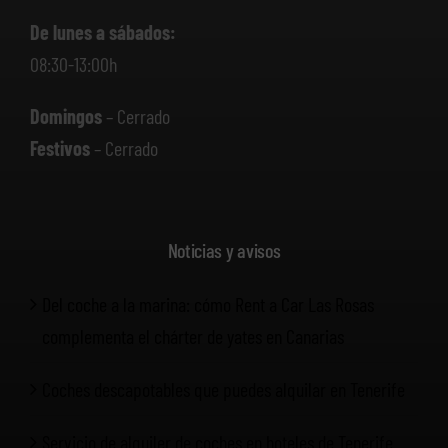
De lunes a sábados:
08:30-13:00h
Domingos
– Cerrado
Festivos
– Cerrado
Noticias y avisos
Del coche a la marina: cómo Rent a Car Las Rosas
complementa el chárter de yates en Canarias
Coches descapotables que puedes alquilar en Tenerife
Servicio de alquiler de coches en hoteles de Tenerife