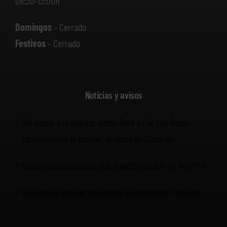
08:30-13:00h
Domingos
– Cerrado
Festivos
– Cerrado
Noticias y avisos
Del coche a la marina: cómo Rent a Car Las Rosas
complementa el chárter de yates en Canarias
Coches descapotables que puedes alquilar en Tenerife
Servicio de alquiler de coches en hoteles de Tenerife