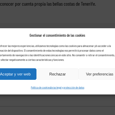
conocer por cuenta propia las bellas costas de Tenerife.
blished On: julio 19th, 2016
/
Categories:
Excursiones Tenerife
/
Tags:
Excursiones maritim
Gestionar el consentimiento de las cookies
ofrecer las mejores experiencias, utilizamos tecnologías como las cookies para almacenar y/o acceder a la
mación del dispositivo. El consentimiento de estas tecnologías nos permitirá procesar datos como el
rtamiento de navegación o las identificaciones únicas en este sitio. No consentir o retirar el consentimiento,
 afectar negativamente a ciertas características y funciones.
che con Rent a car Las Ros
Aceptar y ver web
Rechazar
Ver preferencias
Política de cookies
Aviso legal y protección de datos