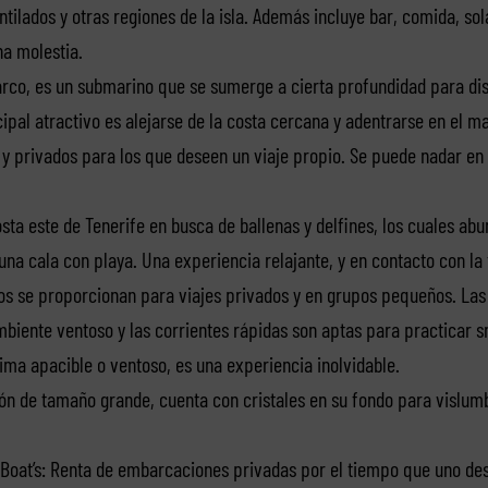
antilados y otras regiones de la isla. Además incluye bar, comida, s
na molestia.
arco, es un submarino que se sumerge a cierta profundidad para dis
pal atractivo es alejarse de la costa cercana y adentrarse en el mar
y privados para los que deseen un viaje propio. Se puede nadar en 
osta este de Tenerife en busca de ballenas y delfines, los cuales abu
na cala con playa. Una experiencia relajante, y en contacto con la f
eros se proporcionan para viajes privados y en grupos pequeños. L
biente ventoso y las corrientes rápidas son aptas para practicar sn
lima apacible o ventoso, es una experiencia inolvidable.
n de tamaño grande, cuenta con cristales en su fondo para vislumb
Boat’s: Renta de embarcaciones privadas por el tiempo que uno dese