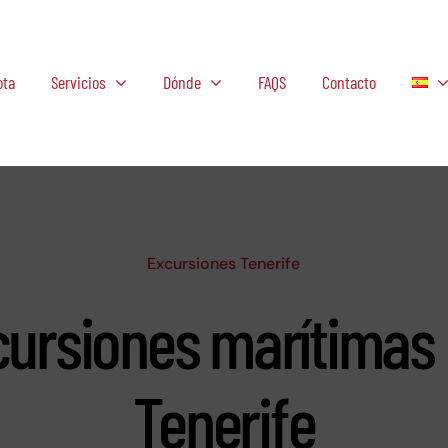
ota
Servicios
Dónde
FAQS
Contacto
Excursiones Tenerife
ursiones marítimas
Tenerife