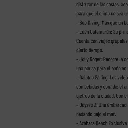
disfrutar de las costas, ac
para que el clima no sea u
– Bob Diving: Más que un b
– Eden Catamarán: Su princi
Cuenta con viajes grupales 
cierto tiempo.
– Jolly Roger: Recorre la c
una pausa para el baño en u
– Galatea Sailing: Los vel
con bebidas y comida; el am
ajetreo de la ciudad. Con c
– Odysee 3: Una embarcació
nadando bajo el mar.
– Azahara Beach Exclusive 