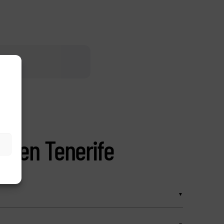
as
as en Tenerife