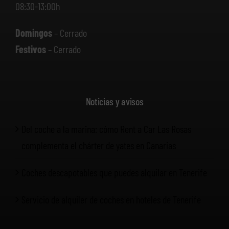
08:30-13:00h
Domingos
– Cerrado
Festivos
– Cerrado
Noticias y avisos
Del coche a la marina: cómo Rent a Car Las Rosas
complementa el chárter de yates en Canarias
Coches descapotables que puedes alquilar en Tenerife
Servicio de alquiler de coches en hoteles de Tenerife