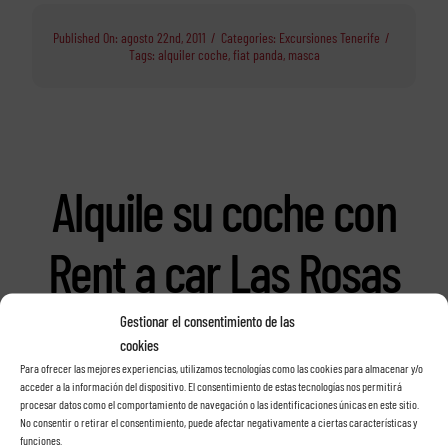
Published On: agosto 22nd, 2011
/
Categories:
Excursiones Tenerife
/
Tags:
alquiler coche
,
fiat panda
,
masca
Alquile su coche con
Rent a car Las Rosas
en Tenerife
Gestionar el consentimiento de las
cookies
Para ofrecer las mejores experiencias, utilizamos tecnologías como las cookies para almacenar y/o
acceder a la información del dispositivo. El consentimiento de estas tecnologías nos permitirá
procesar datos como el comportamiento de navegación o las identificaciones únicas en este sitio.
No consentir o retirar el consentimiento, puede afectar negativamente a ciertas características y
funciones.