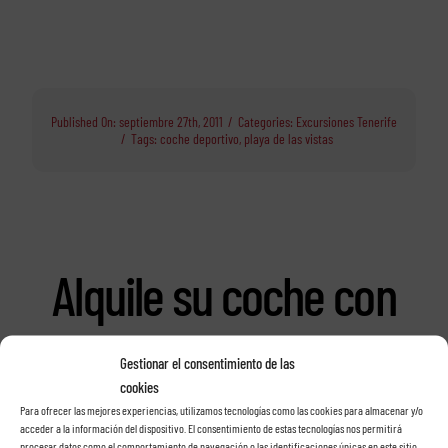
Published On: septiembre 27th, 2011
/
Categories:
Excursiones Tenerife
/
Tags:
coche deportivo
,
playa de las vistas
Alquile su coche con
Rent a car Las Rosas
Gestionar el consentimiento de las
cookies
en Tenerife
Para ofrecer las mejores experiencias, utilizamos tecnologías como las cookies para almacenar y/o
acceder a la información del dispositivo. El consentimiento de estas tecnologías nos permitirá
procesar datos como el comportamiento de navegación o las identificaciones únicas en este sitio.