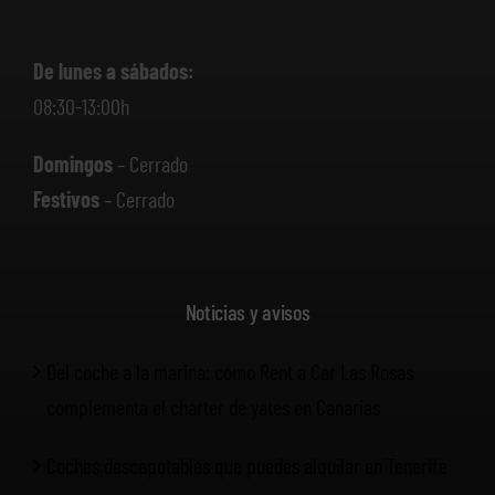
De lunes a sábados:
08:30-13:00h
Domingos
– Cerrado
Festivos
– Cerrado
Noticias y avisos
Del coche a la marina: cómo Rent a Car Las Rosas
complementa el chárter de yates en Canarias
Coches descapotables que puedes alquilar en Tenerife