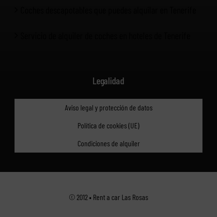
Coches descapotables que puedes alquilar en Tenerife
Servicio de alquiler de coches en hoteles de Tenerife
Legalidad
Aviso legal y protección de datos
Política de cookies (UE)
Condiciones de alquiler
© 2012 • Rent a car Las Rosas