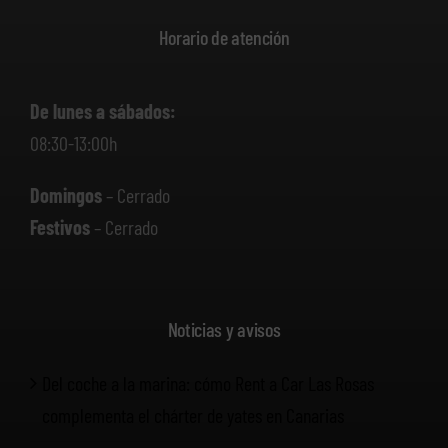
Horario de atención
De lunes a sábados:
08:30-13:00h
Domingos
– Cerrado
Festivos
– Cerrado
Noticias y avisos
Del coche a la marina: cómo Rent a Car Las Rosas
complementa el chárter de yates en Canarias