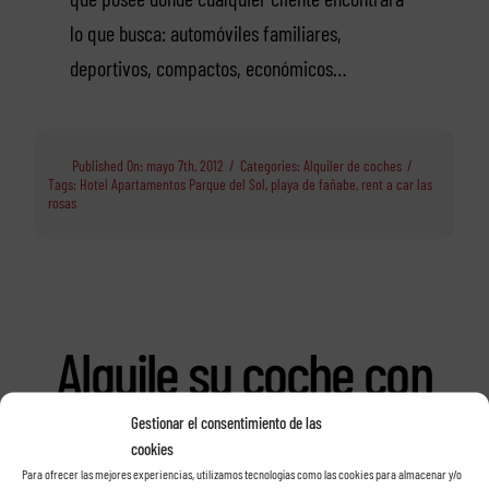
lo que busca: automóviles familiares,
deportivos, compactos, económicos…
Published On: mayo 7th, 2012
/
Categories:
Alquiler de coches
/
Tags:
Hotel Apartamentos Parque del Sol
,
playa de fañabe
,
rent a car las
rosas
Alquile su coche con
Rent a car Las Rosas
Gestionar el consentimiento de las
cookies
Para ofrecer las mejores experiencias, utilizamos tecnologías como las cookies para almacenar y/o