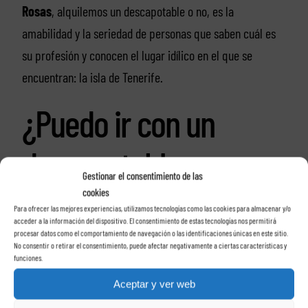
Rosas
, alquilemos un descapotable o no, es la
amabilidad y la seriedad de personas que saben cuál es
su profesión y conocen el lugar idílico en el que se
encuentran: la isla de Tenerife.
¿Puedo ir con un
descapotable por
Gestionar el consentimiento de las
todos los lugares de
cookies
Para ofrecer las mejores experiencias, utilizamos tecnologías como las cookies para almacenar y/o
acceder a la información del dispositivo. El consentimiento de estas tecnologías nos permitirá
Tenerife?
procesar datos como el comportamiento de navegación o las identificaciones únicas en este sitio.
No consentir o retirar el consentimiento, puede afectar negativamente a ciertas características y
funciones.
Aceptar y ver web