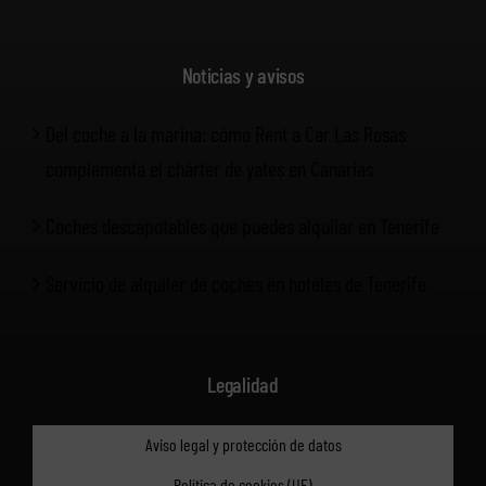
Noticias y avisos
Del coche a la marina: cómo Rent a Car Las Rosas
complementa el chárter de yates en Canarias
Coches descapotables que puedes alquilar en Tenerife
Servicio de alquiler de coches en hoteles de Tenerife
Legalidad
Aviso legal y protección de datos
Política de cookies (UE)