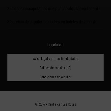
Coches descapotables que puedes alquilar en Tenerife
Servicio de alquiler de coches en hoteles de Tenerife
Legalidad
Aviso legal y protección de datos
Política de cookies (UE)
Condiciones de alquiler
© 2014 • Rent a car Las Rosas