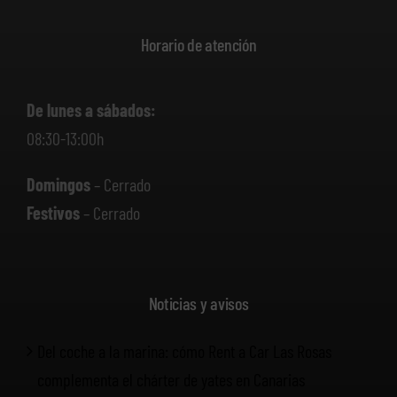
Horario de atención
De lunes a sábados:
08:30-13:00h
Domingos
– Cerrado
Festivos
– Cerrado
Noticias y avisos
Del coche a la marina: cómo Rent a Car Las Rosas
complementa el chárter de yates en Canarias