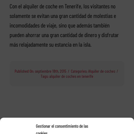
Con el alquiler de coche en Tenerife, los visitantes no
solamente se evitan una gran cantidad de molestias e
incomodidades de viaje, sino que además también
pueden ahorrar una gran cantidad de dinero y disfrutar
más relajadamente su estancia en la isla.
Published On: septiembre 18th, 2015
/
Categories:
Alquiler de coches
/
Tags:
alquiler de coches en tenerife
Alquile su coche con
Gestionar el consentimiento de las
cookies