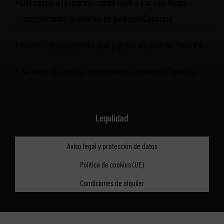
Del coche a la marina: cómo Rent a Car Las Rosas
complementa el chárter de yates en Canarias
Coches descapotables que puedes alquilar en Tenerife
Servicio de alquiler de coches en hoteles de Tenerife
Legalidad
Aviso legal y protección de datos
Política de cookies (UE)
Condiciones de alquiler