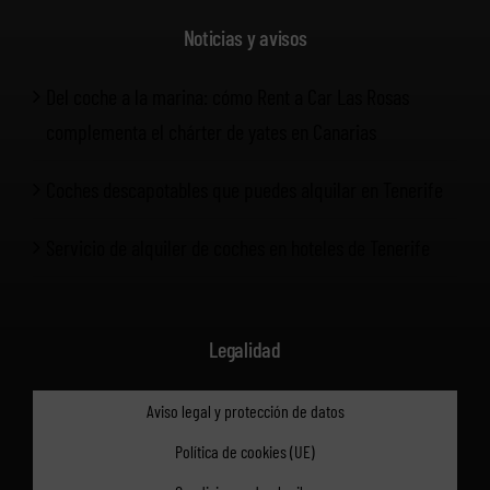
Noticias y avisos
Del coche a la marina: cómo Rent a Car Las Rosas
complementa el chárter de yates en Canarias
Coches descapotables que puedes alquilar en Tenerife
Servicio de alquiler de coches en hoteles de Tenerife
Legalidad
Aviso legal y protección de datos
Política de cookies (UE)