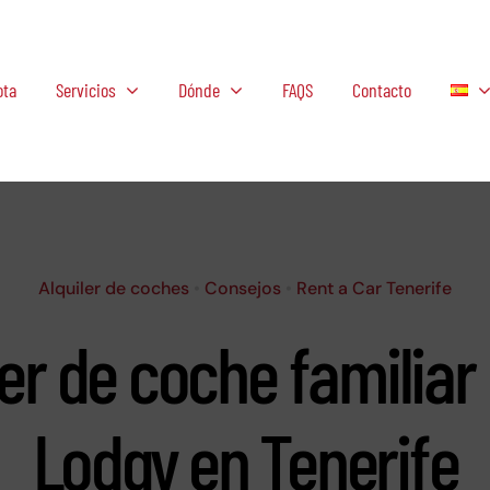
ota
Servicios
Dónde
FAQS
Contacto
Alquiler de coches
•
Consejos
•
Rent a Car Tenerife
ler de coche familiar
Lodgy en Tenerife