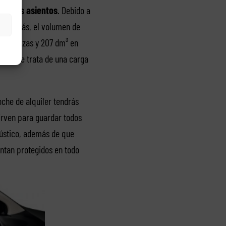
amplios asientos
. Debido a
. Además, el volumen de
dos plazas y 207 dm³ en
so si se trata de una carga
oche de alquiler tendrás
irven para guardar todos
cústico, además de que
entan protegidos en todo