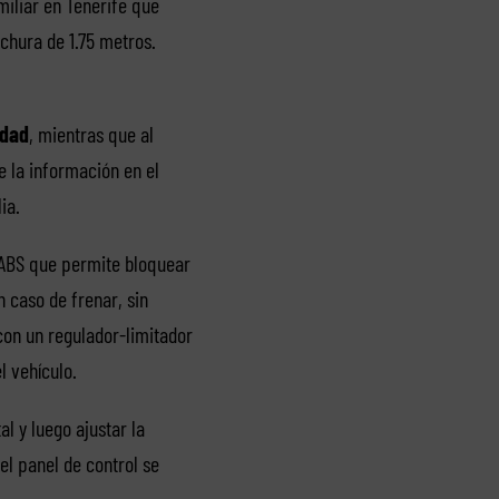
miliar en Tenerife que
chura de 1.75 metros.
idad
, mientras que al
e la información en el
ia.
 ABS que permite bloquear
n caso de frenar, sin
on un regulador-limitador
 vehículo.
l y luego ajustar la
el panel de control se