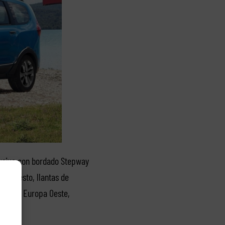
lusiva con bordado Stepway
 repuesto, llantas de
ografía Europa Oeste,