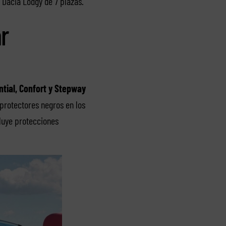
e Dacia Lodgy de 7 plazas.
r
tial, Confort y Stepway
 protectores negros en los
cluye protecciones