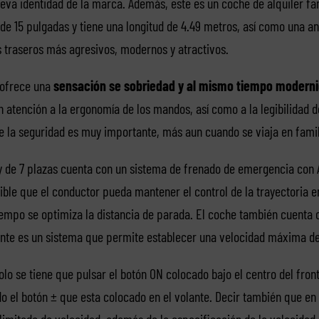
eva identidad de la marca. Además, este es un coche de alquiler fa
de 15 pulgadas y tiene una longitud de 4.49 metros, así como una an
 traseros más agresivos, modernos y atractivos.
, ofrece una
sensación se sobriedad y al mismo tiempo modern
 atención a la ergonomía de los mandos, así como a la legibilidad d
de la seguridad es muy importante, más aun cuando se viaja en famil
y de 7 plazas cuenta con un sistema de frenado de emergencia con
ible que el conductor pueda mantener el control de la trayectoria e
mpo se optimiza la distancia de parada. El coche también cuenta c
nte es un sistema que permite establecer una velocidad máxima del
olo se tiene que pulsar el botón ON colocado bajo el centro del fronta
o el botón ± que esta colocado en el volante. Decir también que en 
limitado de velocidad, además de la especificación de la velocidad.