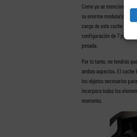
Como ya se mencionaba, es
su enorme modularidad, se 
carga de este coche de alq
configuración de 7 plazas. 
pesada.
Por lo tanto, no tendrás qu
ambos aspectos. El coche 
los objetos necesarios par
incorpora todos los elemen
momento.