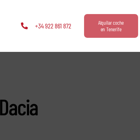
Alquilar coche
+34 922 861 872
en Tenerife
 Dacia