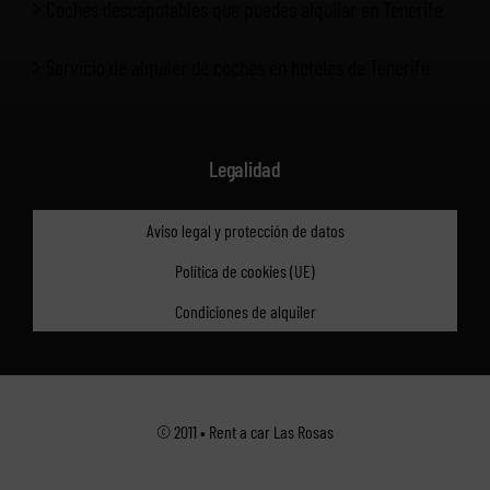
Coches descapotables que puedes alquilar en Tenerife
Servicio de alquiler de coches en hoteles de Tenerife
Legalidad
Aviso legal y protección de datos
Política de cookies (UE)
Condiciones de alquiler
© 2011 • Rent a car Las Rosas