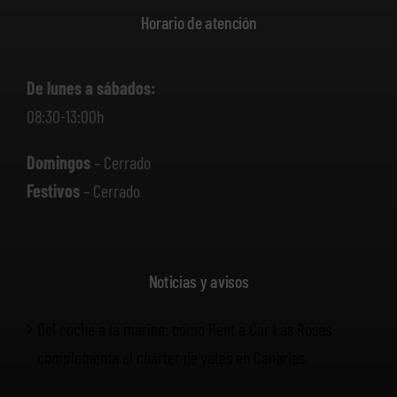
Horario de atención
De lunes a sábados:
08:30-13:00h
Domingos
– Cerrado
Festivos
– Cerrado
Noticias y avisos
Del coche a la marina: cómo Rent a Car Las Rosas
complementa el chárter de yates en Canarias