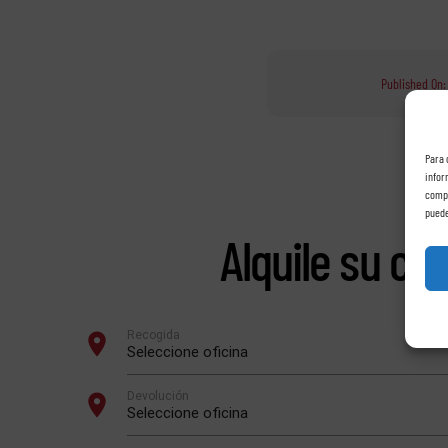
Published On:
Para 
infor
compo
puede
Alquile su co