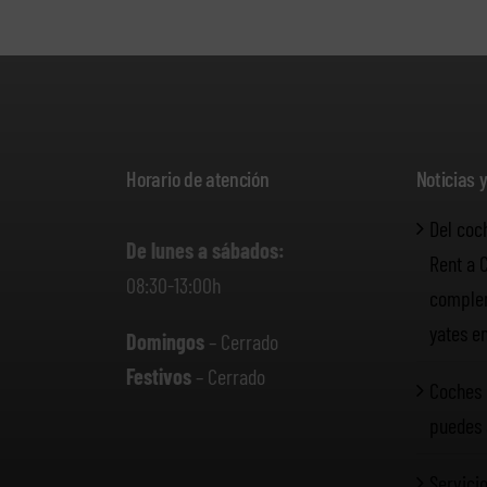
Horario de atención
Noticias 
Del coc
De lunes a sábados:
Rent a 
08:30-13:00h
complem
yates e
Domingos
– Cerrado
Festivos
– Cerrado
Coches 
puedes 
Servicio