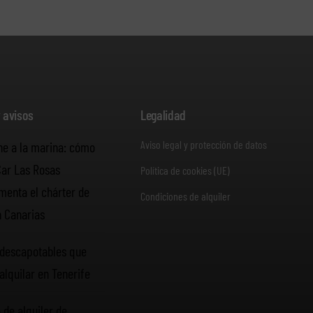
y avisos
Legalidad
Aviso legal y protección de datos
he a la marina: cómo
Car Las Rosas
Política de cookies (UE)
enta el chárter de
Condiciones de alquiler
n Canarias
descapotables que
alquilar en Tenerife
 de alquiler de