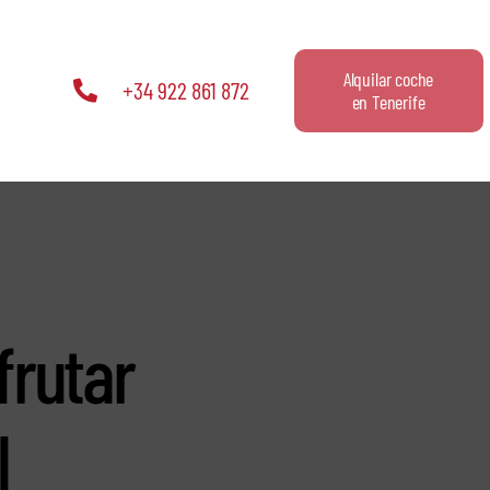
Alquilar coche
+34 922 861 872
en Tenerife
frutar
l