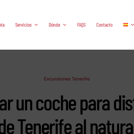
ota
Servicios
Dónde
FAQS
Contacto
Excursiones Tenerife
lar un coche para dis
de Tenerife al natura