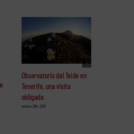
Consejos par
Observatorio del Teide en
pico del Te
fe
Tenerife, una visita
octubre 25th, 2019
obligada
octubre 28th, 2019