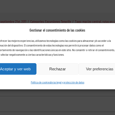
 septiembre 21st, 2011
/
Categories:
Excursiones Tenerife
/
Tags:
macizo central
,
rutas en 
Gestionar el consentimiento de las cookies
ofrecer las mejores experiencias, utilizamos tecnologías como las cookies para almacenar y/o acceder a la
mación del dispositivo. El consentimiento de estas tecnologías nos permitirá procesar datos como el
rtamiento de navegación o las identificaciones únicas en este sitio. No consentir o retirar el consentimiento,
 afectar negativamente a ciertas características y funciones.
che con Rent a car Las Ros
Aceptar y ver web
Rechazar
Ver preferencias
Política de cookies
Aviso legal y protección de datos