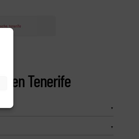
coche
,
tenerife
as en Tenerife