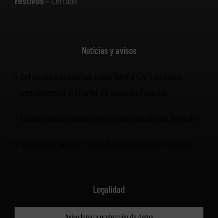
Festivos
– Cerrado
Noticias y avisos
Del coche a la marina: cómo Rent a Car Las Rosas
complementa el chárter de yates en Canarias
Coches descapotables que puedes alquilar en Tenerife
Servicio de alquiler de coches en hoteles de Tenerife
Legalidad
Aviso legal y protección de datos