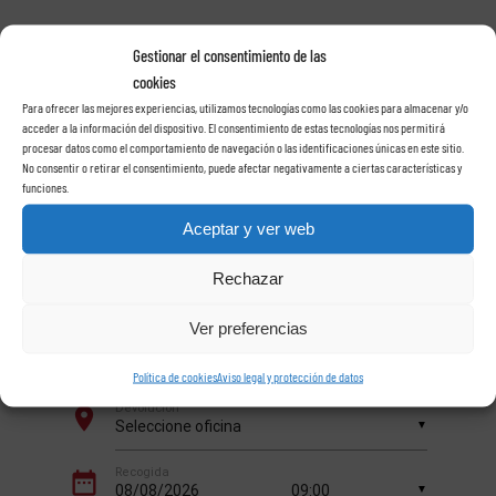
Gestionar el consentimiento de las
cookies
Alquile su coche con
Para ofrecer las mejores experiencias, utilizamos tecnologías como las cookies para almacenar y/o
acceder a la información del dispositivo. El consentimiento de estas tecnologías nos permitirá
procesar datos como el comportamiento de navegación o las identificaciones únicas en este sitio.
No consentir o retirar el consentimiento, puede afectar negativamente a ciertas características y
Rent a car Las Rosas
funciones.
Aceptar y ver web
en Tenerife
Rechazar
Ver preferencias
Política de cookies
Aviso legal y protección de datos