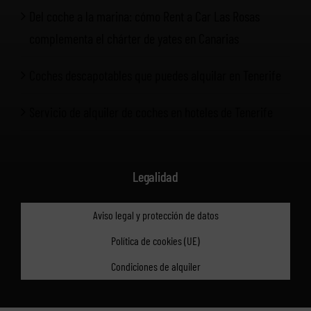
Del coche a la marina: cómo Rent a Car Las Rosas
complementa el chárter de yates en Canarias
Coches descapotables que puedes alquilar en Tenerife
Servicio de alquiler de coches en hoteles de Tenerife
Legalidad
Aviso legal y protección de datos
Política de cookies (UE)
Condiciones de alquiler