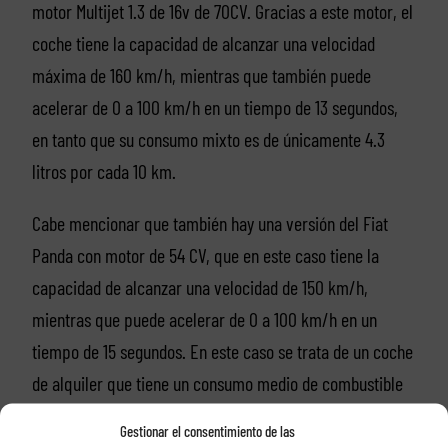
motor Multijet 1.3 de 16v de 70CV. Gracias a este motor, el
coche tiene la capacidad de alcanzar una velocidad
máxima de 160 km/h, mientras que también puede
acelerar de 0 a 100 km/h en un tiempo de 13 segundos,
en tanto que su consumo mixto es de únicamente 4.3
litros por cada 10 km.
Cabe mencionar que también hay una versión del Fiat
Panda con motor de 54 CV, que en este caso tiene la
capacidad de alcanzar una velocidad de 150 km/h,
mientras que puede acelerar de 0 a 100 km/h en un
tiempo de 15 segundos. En este caso se trata de un coche
de alquiler que tiene un consumo medio de combustible
de 5.7 litros por cada 100 kilómetros recorridos.
Gestionar el consentimiento de las
Igualmente vale la pena mencionar que este coche de