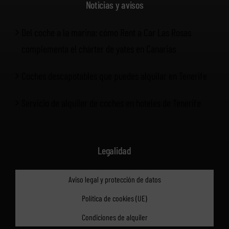
Noticias y avisos
Del coche a la marina: cómo Rent a Car Las Rosas
complementa el chárter de yates en Canarias
Coches descapotables que puedes alquilar en Tenerife
Servicio de alquiler de coches en hoteles de Tenerife
Legalidad
Aviso legal y protección de datos
Política de cookies (UE)
Condiciones de alquiler