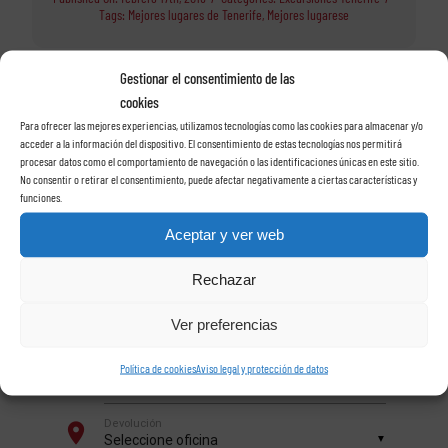
Tags:
Mejores lugares de Tenerife
,
Mejores lugarese
Gestionar el consentimiento de las
cookies
Para ofrecer las mejores experiencias, utilizamos tecnologías como las cookies para almacenar y/o
acceder a la información del dispositivo. El consentimiento de estas tecnologías nos permitirá
Alquile su coche con
procesar datos como el comportamiento de navegación o las identificaciones únicas en este sitio.
No consentir o retirar el consentimiento, puede afectar negativamente a ciertas características y
funciones.
Rent a car Las Rosas
Aceptar y ver web
en Tenerife
Rechazar
Ver preferencias
Política de cookies
Aviso legal y protección de datos