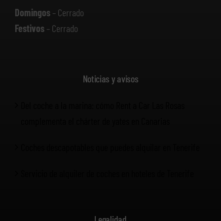
Domingos
– Cerrado
Festivos
– Cerrado
Noticias y avisos
Del coche a la marina: cómo Rent a Car Las Rosas
complementa el chárter de yates en Canarias
Coches descapotables que puedes alquilar en Tenerife
Servicio de alquiler de coches en hoteles de Tenerife
Legalidad