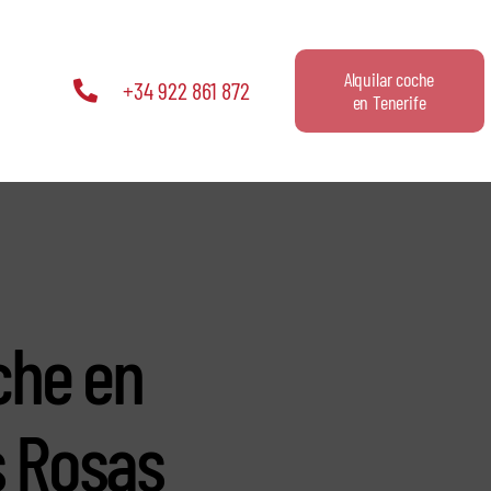
Alquilar coche
+34 922 861 872
en Tenerife
che en
s Rosas