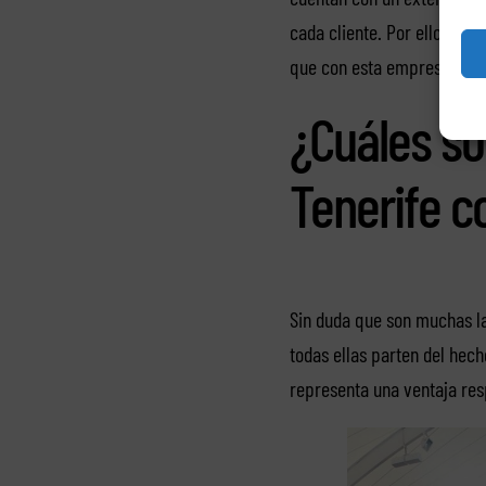
cada cliente. Por ello, sin 
que con esta empresa podrá
¿Cuáles so
Tenerife c
Sin duda que son muchas l
todas ellas parten del hec
representa una ventaja res