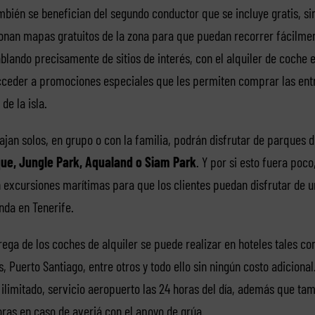
ambién se benefician del segundo conductor que se incluye gratis, s
onan mapas gratuitos de la zona para que puedan recorrer fácilmen
ablando precisamente de sitios de interés, con el alquiler de coche 
cceder a promociones especiales que les permiten comprar las ent
e la isla.
ajan solos, en grupo o con la familia, podrán disfrutar de parques
ue, Jungle Park, Aqualand o Siam Park
. Y por si esto fuera poc
excursiones marítimas para que los clientes puedan disfrutar de un
da en Tenerife.
ega de los coches de alquiler se puede realizar en hoteles tales co
, Puerto Santiago, entre otros y todo ello sin ningún costo adicional
 ilimitado, servicio aeropuerto las 24 horas del día, además que ta
oras en caso de averiá con el apoyo de grúa.