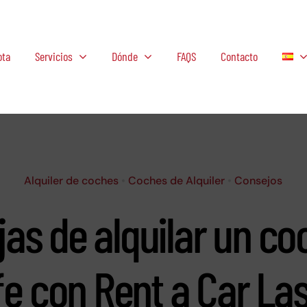
ota
Servicios
Dónde
FAQS
Contacto
Alquiler de coches
•
Coches de Alquiler
•
Consejos
jas de alquilar un co
fe con Rent a Car La