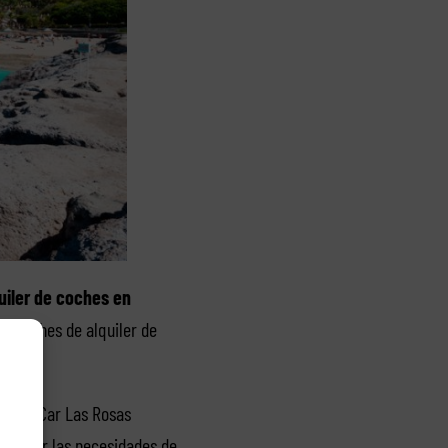
uiler de coches en
do coches de alquiler de
Rent a Car Las Rosas
isfacer las necesidades de