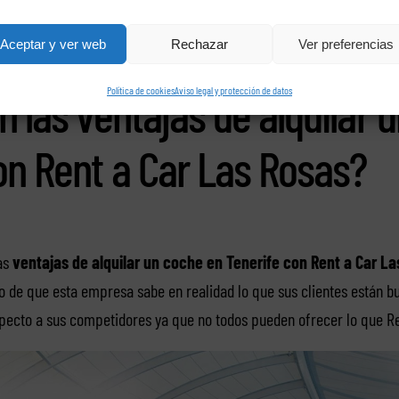
importar el tipo de visita que se realice a Tenerife, los clientes si
Aceptar y ver web
Rechazar
Ver preferencias
n encontrar justo el coche de alquiler que están necesitando.
Política de cookies
Aviso legal y protección de datos
n las ventajas de alquilar 
on Rent a Car Las Rosas?
as
ventajas de alquilar un coche en Tenerife con Rent a Car L
ho de que esta empresa sabe en realidad lo que sus clientes están b
pecto a sus competidores ya que no todos pueden ofrecer lo que Re