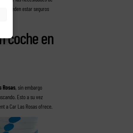
empre pueden estar seguros
un coche en
as Rosas
, sin embargo
uscando. Esto a su vez
nt a Car Las Rosas ofrece.