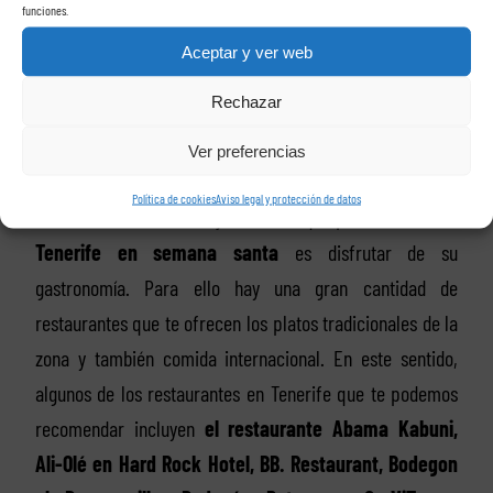
Restaurantes en
funciones.
Aceptar y ver web
Tenerife
Rechazar
Ver preferencias
Política de cookies
Aviso legal y protección de datos
Y sin duda una de las mejores cosas que puedes hacer en
Tenerife en semana santa
es disfrutar de su
gastronomía. Para ello hay una gran cantidad de
restaurantes que te ofrecen los platos tradicionales de la
zona y también comida internacional. En este sentido,
algunos de los restaurantes en Tenerife que te podemos
recomendar incluyen
el restaurante Abama Kabuni,
Ali-Olé en Hard Rock Hotel, BB. Restaurant, Bodegon