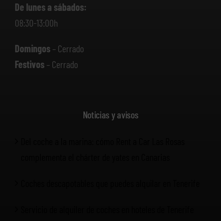
De lunes a sábados:
08:30-13:00h
Domingos
– Cerrado
Festivos
– Cerrado
Noticias y avisos
Del coche a la marina: cómo Rent a Car Las Rosas
complementa el chárter de yates en Canarias
Coches descapotables que puedes alquilar en Tenerife
Servicio de alquiler de coches en hoteles de Tenerife