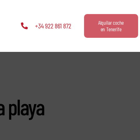
Alquilar coche
+34 922 861 872
en Tenerife
a playa