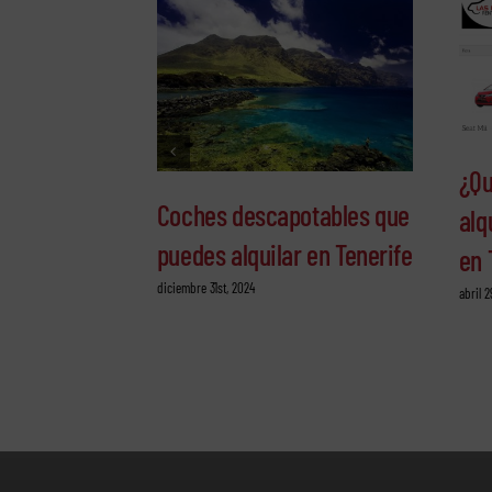
¿Qu
Coches descapotables que
alq
puedes alquilar en Tenerife
en 
diciembre 31st, 2024
abril 2