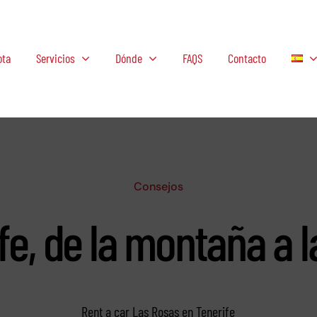
ota
Servicios
Dónde
FAQS
Contacto
Consejos
fe, de la montaña a l
Rent a car Las Rosas en Tenerife