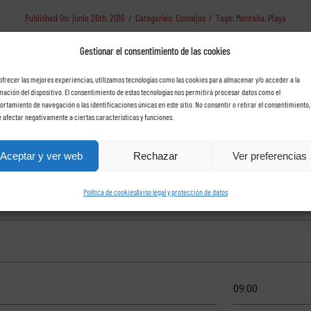
Published On: junio 26th, 2016
/
Categories:
Consejos
/
Tags:
Montaña
,
Playa
Gestionar el consentimiento de las cookies
ofrecer las mejores experiencias, utilizamos tecnologías como las cookies para almacenar y/o acceder a la
mación del dispositivo. El consentimiento de estas tecnologías nos permitirá procesar datos como el
rtamiento de navegación o las identificaciones únicas en este sitio. No consentir o retirar el consentimiento,
 afectar negativamente a ciertas características y funciones.
che con Rent a car Las Ros
Aceptar y ver web
Rechazar
Ver preferencias
Política de cookies
Aviso legal y protección de datos