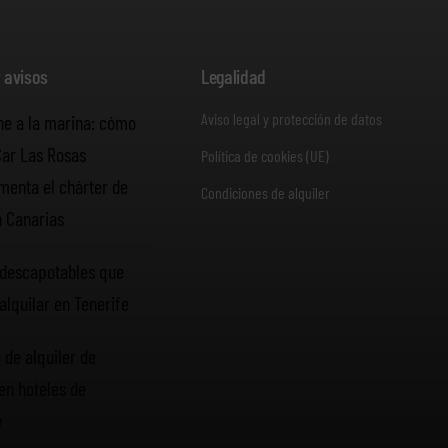
y avisos
Legalidad
Aviso legal y protección de datos
he a la marina: cómo
Car Las Rosas
Política de cookies (UE)
enta el chárter de
Condiciones de alquiler
n Canarias
descapotables que
alquilar en Tenerife
 de alquiler de
en hoteles de
e