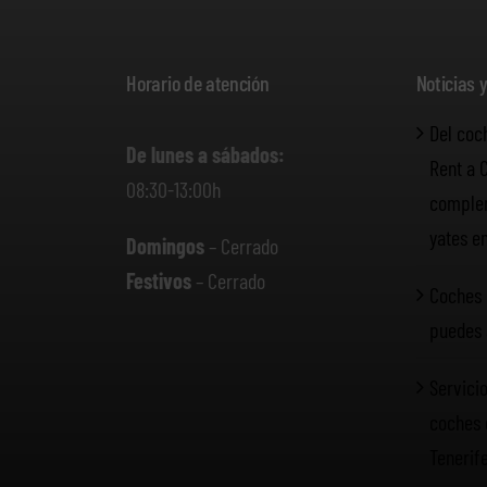
Horario de atención
Noticias 
Del coc
De lunes a sábados:
Rent a 
08:30-13:00h
complem
yates e
Domingos
– Cerrado
Festivos
– Cerrado
Coches 
puedes 
Servicio
coches 
Tenerif