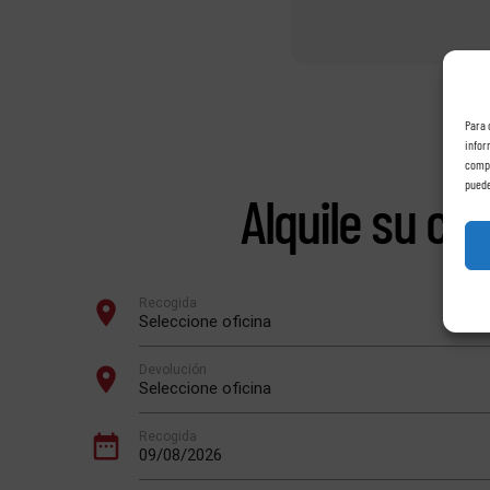
Para 
infor
compo
puede
Alquile su co