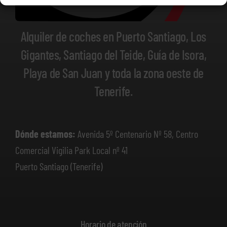
Alquiler de coches en Puerto Santiago, Los
Gigantes, Santiago del Teide, Guía de Isora,
Playa de San Juan y toda la zona oeste de
Tenerife.
Dónde estamos:
Avenida 5º Centenario Nº 58, Centro
Comercial Vigilia Park Local nº 41
Puerto Santiago (Tenerife)
Horario de atención