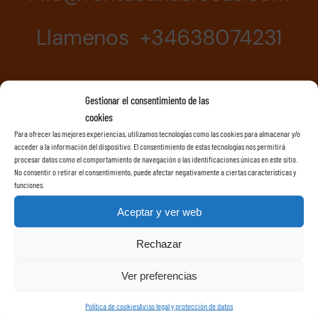
Llamenos +34638074231
Gestionar el consentimiento de las
cookies
Para ofrecer las mejores experiencias, utilizamos tecnologías como las cookies para almacenar y/o
acceder a la información del dispositivo. El consentimiento de estas tecnologías nos permitirá
procesar datos como el comportamiento de navegación o las identificaciones únicas en este sitio.
No consentir o retirar el consentimiento, puede afectar negativamente a ciertas características y
funciones.
Aceptar y ver web
Rechazar
Ver preferencias
Política de cookies
Aviso legal y protección de datos