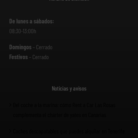
De lunes a sábados:
08:30-13:00h
Domingos
– Cerrado
Festivos
– Cerrado
Noticias y avisos
Del coche a la marina: cómo Rent a Car Las Rosas
complementa el chárter de yates en Canarias
Coches descapotables que puedes alquilar en Tenerife