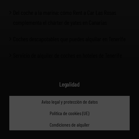
Del coche a la marina: cómo Rent a Car Las Rosas
complementa el chárter de yates en Canarias
Coches descapotables que puedes alquilar en Tenerife
Servicio de alquiler de coches en hoteles de Tenerife
Legalidad
Aviso legal y protección de datos
Política de cookies (UE)
Condiciones de alquiler