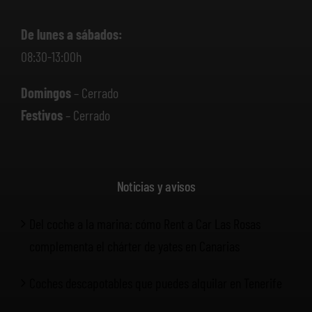
De lunes a sábados:
08:30-13:00h
Domingos
– Cerrado
Festivos
– Cerrado
Noticias y avisos
Del coche a la marina: cómo Rent a Car Las Rosas
complementa el chárter de yates en Canarias
Coches descapotables que puedes alquilar en Tenerife