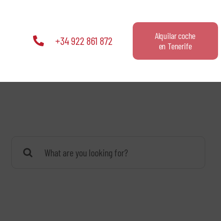
Alquilar coche
+34 922 861 872
en Tenerife
Buscar: