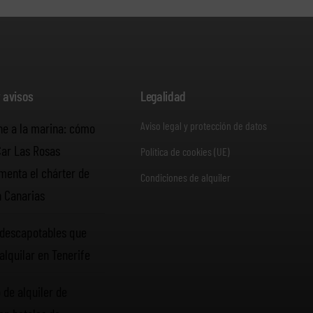
y avisos
Legalidad
Aviso legal y protección de datos
he a la marina: cómo
Car Las Rosas
Política de cookies (UE)
enta el chárter de
Condiciones de alquiler
n Canarias
descapotables que
alquilar en Tenerife
 de alquiler de