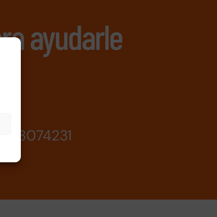
ra ayudarle
638074231