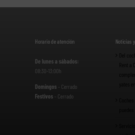
Horario de atención
Noticias 
Del coc
De lunes a sábados:
Rent a 
08:30-13:00h
complem
yates e
Domingos
– Cerrado
Festivos
– Cerrado
Coches 
puedes 
Servicio