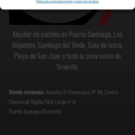
Política de cookies
Aviso legal y protección de datos
Alquiler de coches en Puerto Santiago, Los
Gigantes, Santiago del Teide, Guía de Isora,
Playa de San Juan y toda la zona oeste de
Tenerife.
Dónde estamos:
Avenida 5º Centenario Nº 58, Centro
Comercial Vigilia Park Local nº 41
Puerto Santiago (Tenerife)