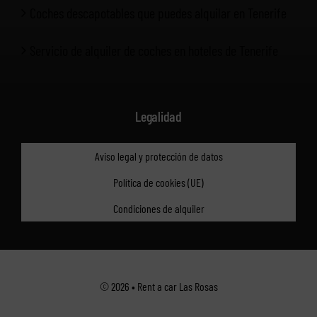
Coches descapotables que puedes alquilar en Tenerife
Servicio de alquiler de coches en hoteles de Tenerife
Legalidad
Aviso legal y protección de datos
Política de cookies (UE)
Condiciones de alquiler
© 2026 • Rent a car Las Rosas