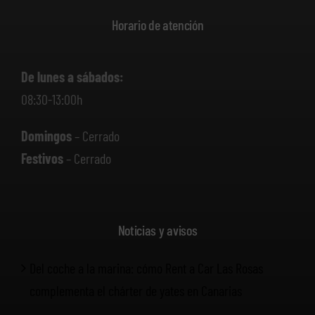
Horario de atención
De lunes a sábados:
08:30-13:00h
Domingos
– Cerrado
Festivos
– Cerrado
Noticias y avisos
Del coche a la marina: cómo Rent a Car Las Rosas
complementa el chárter de yates en Canarias