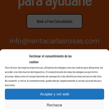
Book a Free Consultation
info@rentacarlasrosas.com
Llamenos +34638074231
Gestionar el consentimiento de las
cookies
Para ofrecer las mejores experiencias, utilizamos tecnologías como las cookies para almacenar y/o
acceder a la información del dispositivo. El consentimiento de estas tecnologías nos permitirá
procesar datos como el comportamiento de navegación o las identificaciones únicas en este sitio.
No consentir o retirar el consentimiento, puede afectar negativamente a ciertas características y
funciones.
Aceptar y ver web
Rechazar