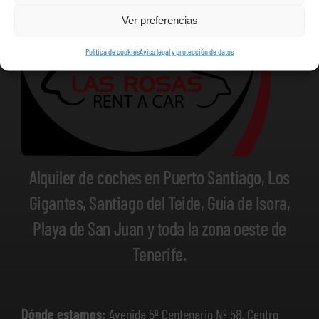
Ver preferencias
Política de cookies
Aviso legal y protección de datos
Alquiler de coches en Puerto Santiago, Los
Gigantes, Santiago del Teide, Guía de Isora,
Playa de San Juan y toda la zona oeste de
Tenerife.
Dónde estamos:
Avenida 5º Centenario Nº 58, Centro