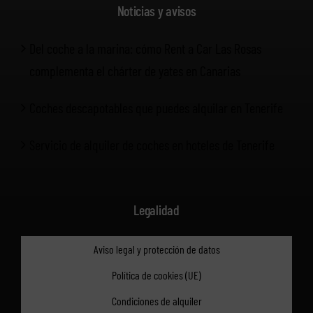
Noticias y avisos
Del coche a la marina: cómo Rent a Car Las Rosas
complementa el chárter de yates en Canarias
Coches descapotables que puedes alquilar en Tenerife
Servicio de alquiler de coches en hoteles de Tenerife
Legalidad
Aviso legal y protección de datos
Política de cookies (UE)
Condiciones de alquiler