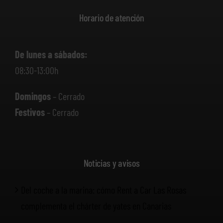
Horario de atención
De lunes a sábados:
08:30-13:00h
Domingos
– Cerrado
Festivos
– Cerrado
Noticias y avisos
Del coche a la marina: cómo Rent a Car Las Rosas
complementa el chárter de yates en Canarias