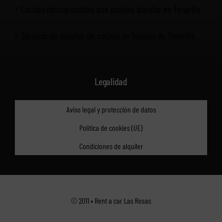
Coches descapotables que puedes alquilar en Tenerife
Servicio de alquiler de coches en hoteles de Tenerife
Legalidad
Aviso legal y protección de datos
Política de cookies (UE)
Condiciones de alquiler
© 2011 • Rent a car Las Rosas