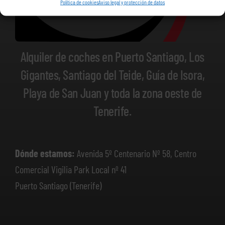
Política de cookies
Aviso legal y protección de datos
Alquiler de coches en Puerto Santiago, Los
Gigantes, Santiago del Teide, Guía de Isora,
Playa de San Juan y toda la zona oeste de
Tenerife.
Dónde estamos:
Avenida 5º Centenario Nº 58, Centro
Comercial Vigilia Park Local nº 41
Puerto Santiago (Tenerife)