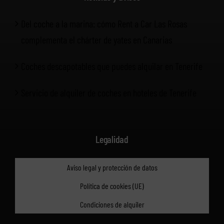
Del coche a la marina: cómo Rent a Car Las Rosas
complementa el chárter de yates en Canarias
Coches descapotables que puedes alquilar en Tenerife
Servicio de alquiler de coches en hoteles de Tenerife
Legalidad
Aviso legal y protección de datos
Política de cookies (UE)
Condiciones de alquiler