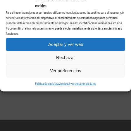
cookies
Para ofrecer las mejores experiencias, utilizamos tecnologías como las cookies para almacenar y/o
acceder a la información del dispositivo. El consentimiento de estas tecnologías nos permitirá
Book a Free Consultation
procesar datos como el comportamiento de navegación o las identificaciones únicas en este sitio.
No consentir o retirar el consentimiento, puede afectar negativamente a ciertas características y
funciones.
info@rentacarlasrosas.com
Aceptar y ver web
Rechazar
Llamenos +34638074231
Ver preferencias
Política de cookies
Aviso legal y protección de datos