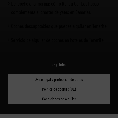
Del coche a la marina: cómo Rent a Car Las Rosas
complementa el chárter de yates en Canarias
Coches descapotables que puedes alquilar en Tenerife
Servicio de alquiler de coches en hoteles de Tenerife
Legalidad
Aviso legal y protección de datos
Política de cookies (UE)
Condiciones de alquiler