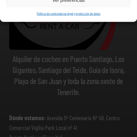
Ver preferencias
Política de cookies
Aviso legal y protección de datos
Alquiler de coches en Puerto Santiago, Los
Gigantes, Santiago del Teide, Guía de Isora,
Playa de San Juan y toda la zona oeste de
Tenerife.
Dónde estamos:
Avenida 5º Centenario Nº 58, Centro
Comercial Vigilia Park Local nº 41