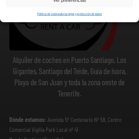
Ver preferencias
Política de cookies
Aviso legal y protección de datos
Alquiler de coches en Puerto Santiago, Los
Gigantes, Santiago del Teide, Guía de Isora,
Playa de San Juan y toda la zona oeste de
Tenerife.
Dónde estamos:
Avenida 5º Centenario Nº 58, Centro
Comercial Vigilia Park Local nº 41