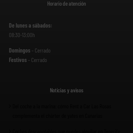
Horario de atención
De lunes a sábados:
08:30-13:00h
Domingos
– Cerrado
Festivos
– Cerrado
Noticias y avisos
Del coche a la marina: cómo Rent a Car Las Rosas
complementa el chárter de yates en Canarias
Coches descapotables que puedes alquilar en Tenerife