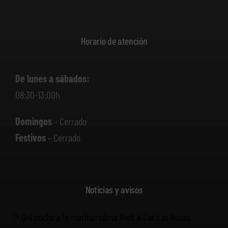
Horario de atención
De lunes a sábados:
08:30-13:00h
Domingos
– Cerrado
Festivos
– Cerrado
Noticias y avisos
Del coche a la marina: cómo Rent a Car Las Rosas