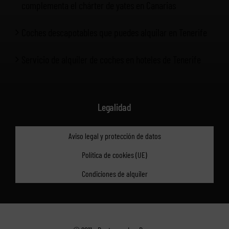
complementa el chárter de yates en Canarias
Coches descapotables que puedes alquilar en Tenerife
Servicio de alquiler de coches en hoteles de Tenerife
Legalidad
Aviso legal y protección de datos
Política de cookies (UE)
Condiciones de alquiler