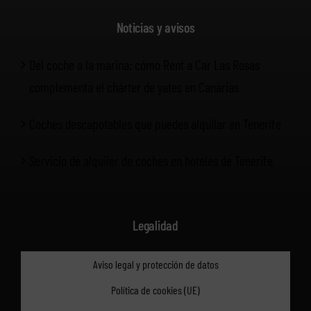
Noticias y avisos
Del coche a la marina: cómo Rent a Car Las Rosas
complementa el chárter de yates en Canarias
Coches descapotables que puedes alquilar en Tenerife
Servicio de alquiler de coches en hoteles de Tenerife
Legalidad
Aviso legal y protección de datos
Política de cookies (UE)