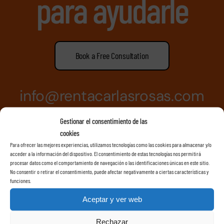
para ayudarle
Book a Free Consultation
info@rentacarlasrosas.com
Gestionar el consentimiento de las
Llamenos +34638074231
cookies
Para ofrecer las mejores experiencias, utilizamos tecnologías como las cookies para almacenar y/o
acceder a la información del dispositivo. El consentimiento de estas tecnologías nos permitirá
procesar datos como el comportamiento de navegación o las identificaciones únicas en este sitio.
No consentir o retirar el consentimiento, puede afectar negativamente a ciertas características y
funciones.
Aceptar y ver web
Rechazar