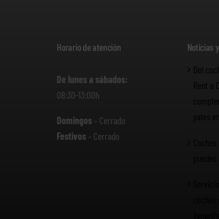
Horario de atención
Noticias 
Del coc
De lunes a sábados:
Rent a 
08:30-13:00h
complem
yates e
Domingos
– Cerrado
Festivos
– Cerrado
Coches 
puedes 
Servicio
coches 
Tenerif