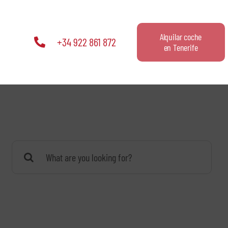
Alquilar coche
+34 922 861 872
en Tenerife
Buscar: