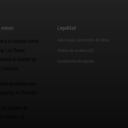
y avisos
Legalidad
Aviso legal y protección de datos
he a la marina: cómo
Car Las Rosas
Política de cookies (UE)
enta el chárter de
Condiciones de alquiler
n Canarias
descapotables que
alquilar en Tenerife
 de alquiler de
en hoteles de
e