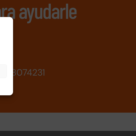
ra ayudarle
638074231