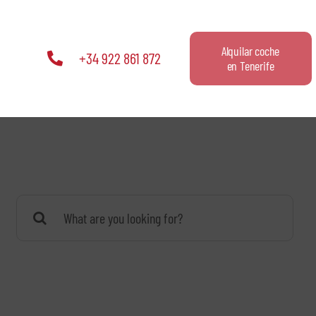
Alquilar coche
+34 922 861 872
en Tenerife
Buscar: