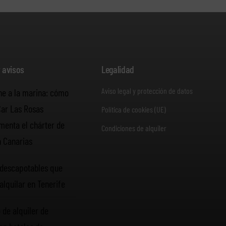
y avisos
Legalidad
Aviso legal y protección de datos
he a la marina: cómo
Car Las Rosas
Política de cookies (UE)
enta el chárter de
Condiciones de alquiler
n Canarias
descapotables que
alquilar en Tenerife
 de alquiler de