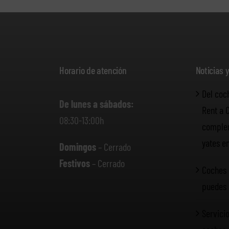
Horario de atención
Noticias 
Del coc
De lunes a sábados:
Rent a 
08:30-13:00h
complem
yates e
Domingos
– Cerrado
Festivos
– Cerrado
Coches 
puedes 
Servicio