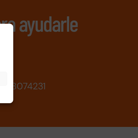
ra ayudarle
638074231