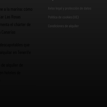
Aviso legal y protección de datos
he a la marina: cómo
Car Las Rosas
Política de cookies (UE)
enta el chárter de
Condiciones de alquiler
n Canarias
descapotables que
alquilar en Tenerife
 de alquiler de
en hoteles de
e