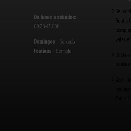
Del coc
De lunes a sábados:
Rent a 
08:30-13:00h
complem
yates e
Domingos
– Cerrado
Festivos
– Cerrado
Coches 
puedes 
Servicio
coches 
Tenerif