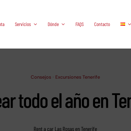
ota
Servicios
Dónde
FAQS
Contacto
Consejos
•
Excursiones Tenerife
ar todo el año en Te
Rent a car Las Rosas en Tenerife