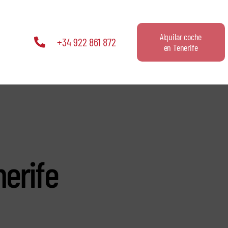
Alquilar coche
+34 922 861 872
en Tenerife
nerife