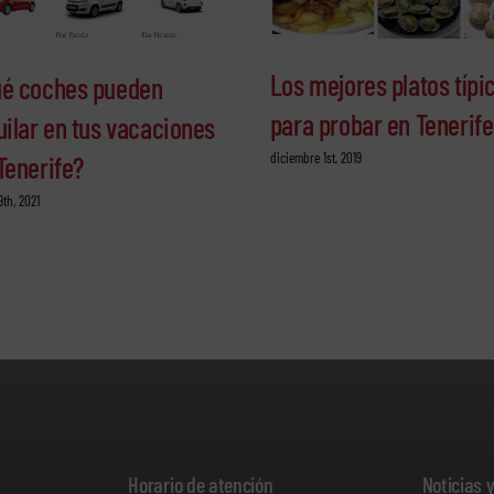
Los mejores platos típi
é coches pueden
para probar en Tenerife
uilar en tus vacaciones
diciembre 1st, 2019
Tenerife?
9th, 2021
Horario de atención
Noticias 