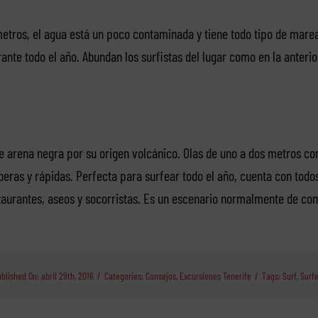
etros, el agua está un poco contaminada y tiene todo tipo de marea
nte todo el año. Abundan los surfistas del lugar como en la anterio
de arena negra por su origen volcánico. Olas de uno a dos metros co
beras y rápidas. Perfecta para surfear todo el año, cuenta con todo
aurantes, aseos y socorristas. Es un escenario normalmente de co
blished On: abril 29th, 2016
/
Categories:
Consejos
,
Excursiones Tenerife
/
Tags:
Surf
,
Surf