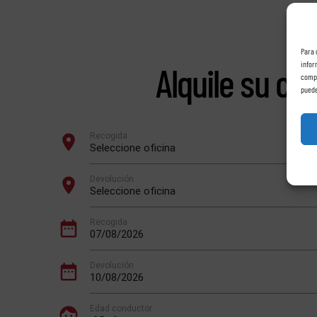
Para 
infor
Alquile su co
compo
puede