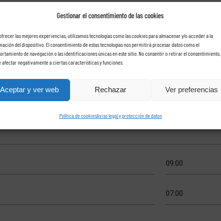
Gestionar el consentimiento de las cookies
ofrecer las mejores experiencias, utilizamos tecnologías como las cookies para almacenar y/o acceder a la
mación del dispositivo. El consentimiento de estas tecnologías nos permitirá procesar datos como el
che con Rent a car Las Ros
rtamiento de navegación o las identificaciones únicas en este sitio. No consentir o retirar el consentimiento,
 afectar negativamente a ciertas características y funciones.
Aceptar y ver web
Rechazar
Ver preferencias
Política de cookies
Aviso legal y protección de datos