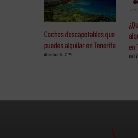
¿Qu
Coches descapotables que
alq
puedes alquilar en Tenerife
en 
diciembre 31st, 2024
abril 2