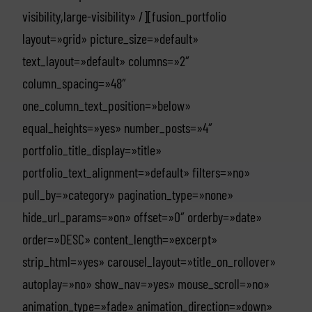
visibility,large-visibility» /][fusion_portfolio
layout=»grid» picture_size=»default»
text_layout=»default» columns=»2″
column_spacing=»48″
one_column_text_position=»below»
equal_heights=»yes» number_posts=»4″
portfolio_title_display=»title»
portfolio_text_alignment=»default» filters=»no»
pull_by=»category» pagination_type=»none»
hide_url_params=»on» offset=»0″ orderby=»date»
order=»DESC» content_length=»excerpt»
strip_html=»yes» carousel_layout=»title_on_rollover»
autoplay=»no» show_nav=»yes» mouse_scroll=»no»
animation_type=»fade» animation_direction=»down»