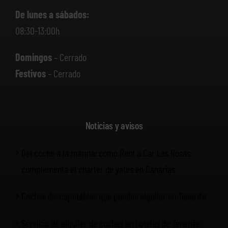
De lunes a sábados:
08:30-13:00h
Domingos
– Cerrado
Festivos
– Cerrado
Noticias y avisos
Del coche a la marina: cómo Rent a Car Las Rosas
complementa el chárter de yates en Canarias
Coches descapotables que puedes alquilar en Tenerife
Servicio de alquiler de coches en hoteles de Tenerife