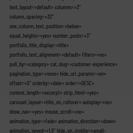
text_layout=»default» columns=»3″
column_spacing=»32″
one_column_text_position=»below»
equal_heights=»yes» number_posts=»3″
portfolio_title_display=»title»
portfolio_text_alignment=»default» filters=»no»
pull_by=»category» cat_slug=»customer-experience»
pagination_type=»none» hide_url_params=»on»
offset=»0″ orderby=»date» order=»DESC»
content_length=»excerpt» strip_html=»yes»
carousel_layout=»title_on_rollover» autoplay=»no»
show_nav=»yes» mouse_scroll=»no»
animation_type=»fade» animation_direction=»down»
animation_speed=»1.6″ hide_on_mobile=»small-