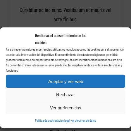
Curabitur ac leo nunc. Vestibulum et mauris vel
ante finibus.
Gestionar el consentimiento de las
cookies
Para ofrecer las mejores experiencias, utilizamos tecnologías como las cookies para almacenar y/o
acceder a la información del dispositivo. El consentimiento de estas tecnologías nos permitirá
procesar datos como el comportamiento de navegación o las identificaciones únicas en este sitio.
No consentir o retirar el consentimiento, puede afectar negativamente a ciertas características y
funciones.
Aceptar y ver web
Learn more
Rechazar
Ver preferencias
Política de cookies
Aviso legal y protección de datos