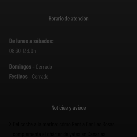
Horario de atención
De lunes a sábados:
08:30-13:00h
Domingos
– Cerrado
Festivos
– Cerrado
Noticias y avisos
Del coche a la marina: cómo Rent a Car Las Rosas
complementa el chárter de yates en Canarias