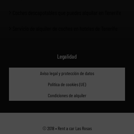
Coches descapotables que puedes alquilar en Tenerife
Servicio de alquiler de coches en hoteles de Tenerife
Legalidad
Aviso legal y protección de datos
Política de cookies (UE)
Condiciones de alquiler
© 2018 • Rent a car Las Rosas