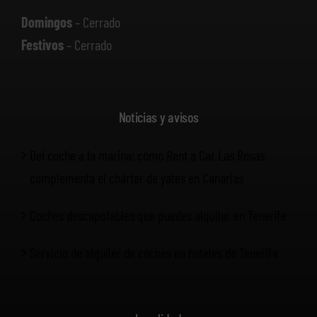
Domingos
– Cerrado
Festivos
– Cerrado
Noticias y avisos
Del coche a la marina: cómo Rent a Car Las Rosas
complementa el chárter de yates en Canarias
Coches descapotables que puedes alquilar en Tenerife
Servicio de alquiler de coches en hoteles de Tenerife