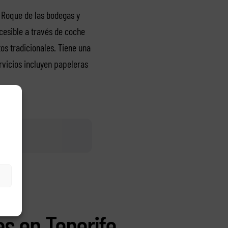
l Roque de las bodegas y
cesible a través de coche
s tradicionales. Tiene una
rvicios incluyen papeleras
as en Tenerife