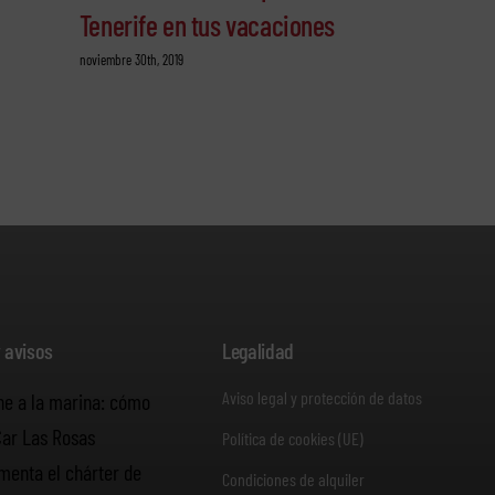
Tenerife en tus vacaciones
por la Isla 
noviembre 30th, 2019
octubre 20th, 2019
y avisos
Legalidad
Aviso legal y protección de datos
he a la marina: cómo
Car Las Rosas
Política de cookies (UE)
enta el chárter de
Condiciones de alquiler