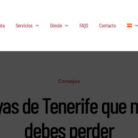
ota
Servicios
Dónde
FAQS
Contacto
Consejos
yas de Tenerife que n
debes perder