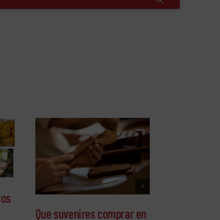
cos
Que suvenires comprar en
Ruta gastro