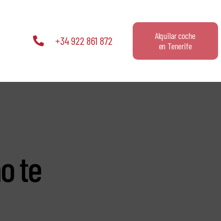
Alquilar coche
+34 922 861 872
en Tenerife
o te