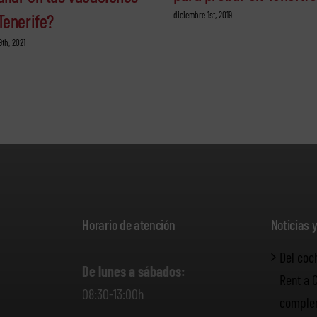
diciembre 1st, 2019
Tenerife?
9th, 2021
Horario de atención
Noticias 
Del coc
De lunes a sábados:
Rent a 
08:30-13:00h
complem