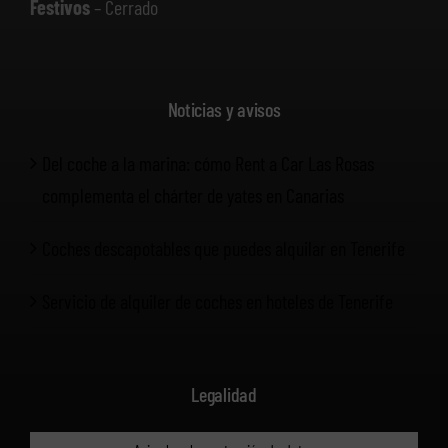
Festivos
– Cerrado
Noticias y avisos
Del coche a la marina: cómo Rent a Car Las Rosas
complementa el chárter de yates en Canarias
Coches descapotables que puedes alquilar en Tenerife
Servicio de alquiler de coches en hoteles de Tenerife
Legalidad