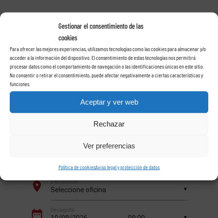
Gestionar el consentimiento de las
cookies
Alquile su coche con
Para ofrecer las mejores experiencias, utilizamos tecnologías como las cookies para almacenar y/o
acceder a la información del dispositivo. El consentimiento de estas tecnologías nos permitirá
procesar datos como el comportamiento de navegación o las identificaciones únicas en este sitio.
No consentir o retirar el consentimiento, puede afectar negativamente a ciertas características y
Rent a car Las Rosas
funciones.
Aceptar y ver web
en Tenerife
Rechazar
Ver preferencias
Política de cookies
Aviso legal y protección de datos