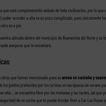
as que está completamente aislado de toda civilización, por lo que 
. El poder acceder a ella es un poco complicado, pues únicamente h
 otra es a pie.
uentra ubicada dentro del municipio de Buenavista del Norte y su l
puede asegurar que te encantará.
icas
las otras que hemos mencionado pues su
arena es castaña y suave
 de los puntos preferidos por los turistas en las épocas de verano po
en ella… se encuentra libre por las mañanas y las tardes, así que 
a seguridad de un coche que te puede brindar Rent a Car Las Rosas pa