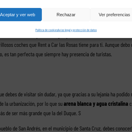
playa con aguas azules y cristalinas, cuenta con unos cuantos arrec
Aceptar y ver web
Rechazar
Ver preferencias
podrás tocar.
Política de cookies
Aviso legal y protección de datos
icada en el
municipio de Adeje, que está al suroeste de Tenerif
llosos coches que Rent a Car las Rosas tiene para ti. Aunque debo d
o, es tan perfecta que siempre hay presencia de turistas.
ue debes de visitar sin dudar, ya que gracias a su lejanía ha podid
 de la urbanización, por lo que su
arena blanca y agua cristalina
c
ás de ser más grande que la del Duque. S
pueblo de San Andrés, en el municipio de Santa Cruz, debes conocer