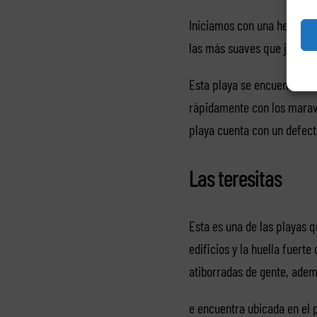
Iniciamos con una hermosa 
las más suaves que jamás 
Esta playa se encuentra ub
rápidamente con los maravi
playa cuenta con un defect
Las teresitas
Esta es una de las playas q
edificios y la huella fuerte
atiborradas de gente, adem
e encuentra ubicada en el 