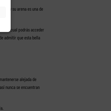
ifes, y su arena es una de
e
, a la cual podrás acceder
e admitir que esta bella
o mantenerse alejada de
asi nunca se encuentran
la.