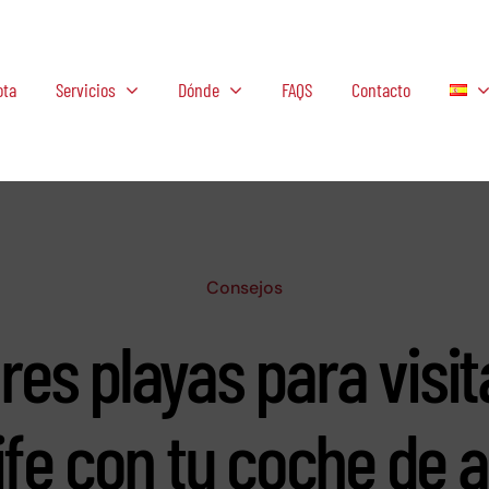
ota
Servicios
Dónde
FAQS
Contacto
Consejos
res playas para visit
fe con tu coche de a