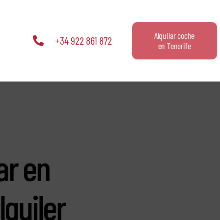
Alquilar coche
+34 922 861 872
en Tenerife
ar en
lquiler