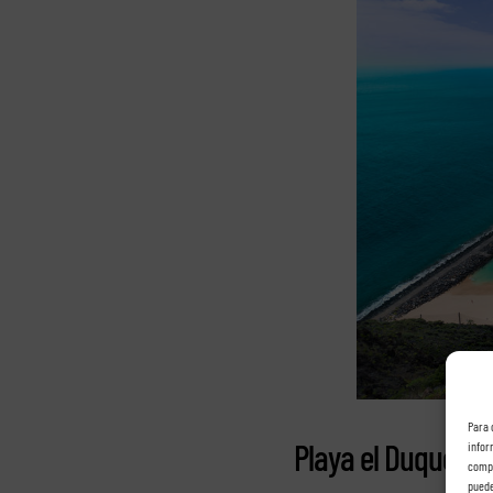
Para 
Playa el Duque.
infor
compo
puede