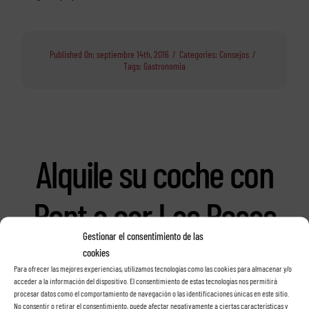
Published On: septiembre 14th, 2016
/
Categories:
Consejos
/
Tags:
Gastronomia
Alquile su coche con
Rent a car Las Rosas
Gestionar el consentimiento de las
en Tenerife
cookies
Para ofrecer las mejores experiencias, utilizamos tecnologías como las cookies para almacenar y/o
acceder a la información del dispositivo. El consentimiento de estas tecnologías nos permitirá
procesar datos como el comportamiento de navegación o las identificaciones únicas en este sitio.
No consentir o retirar el consentimiento, puede afectar negativamente a ciertas características y