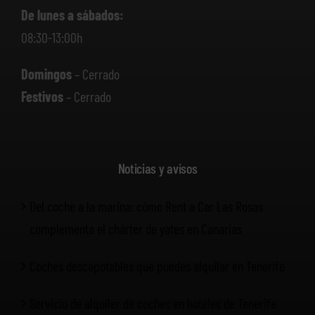
De lunes a sábados:
08:30-13:00h
Domingos
– Cerrado
Festivos
– Cerrado
Noticias y avisos
Del coche a la marina: cómo Rent a Car Las Rosas
complementa el chárter de yates en Canarias
Coches descapotables que puedes alquilar en Tenerife
Servicio de alquiler de coches en hoteles de Tenerife