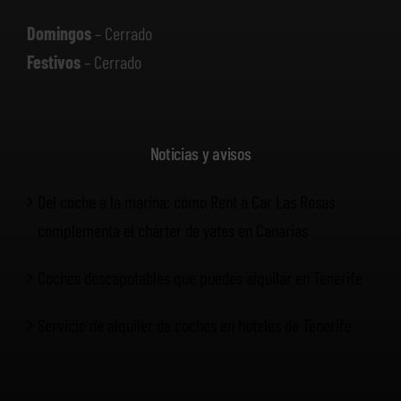
Domingos
– Cerrado
Festivos
– Cerrado
Noticias y avisos
Del coche a la marina: cómo Rent a Car Las Rosas
complementa el chárter de yates en Canarias
Coches descapotables que puedes alquilar en Tenerife
Servicio de alquiler de coches en hoteles de Tenerife