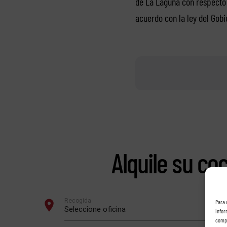
de La Laguna con respecto 
acuerdo con la ley del Gobi
Alquile su co
Para 
infor
compo