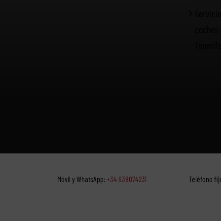
Servicio
coches 
Tenerif
Móvil y WhatsApp:
+34 638074231
Teléfono fij