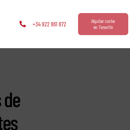
Alquilar coche
+34 922 861 872
en Tenerife
s de
tes