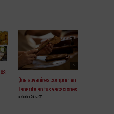
cos
Que suvenires comprar en
Ruta gastro
Tenerife en tus vacaciones
por la Isla 
noviembre 30th, 2019
octubre 20th, 2019