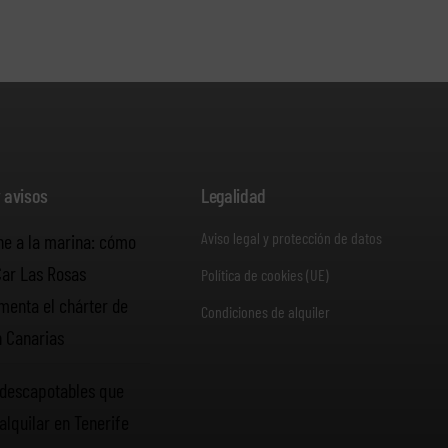
y avisos
Legalidad
Aviso legal y protección de datos
he a la marina: cómo
Car Las Rosas
Política de cookies (UE)
enta el chárter de
Condiciones de alquiler
n Canarias
descapotables que
alquilar en Tenerife