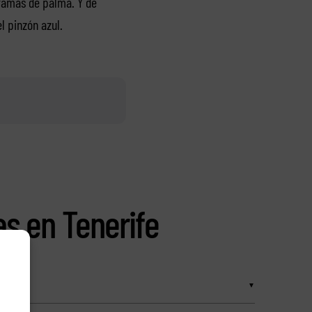
 ramas de palma. Y de
l pinzón azul.
as en Tenerife