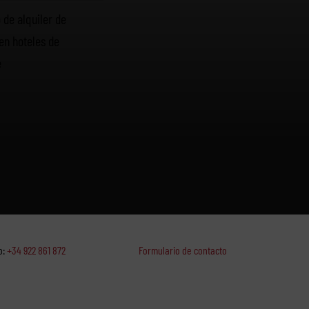
 de alquiler de
en hoteles de
e
o:
+34 922 861 872
Formulario de contacto