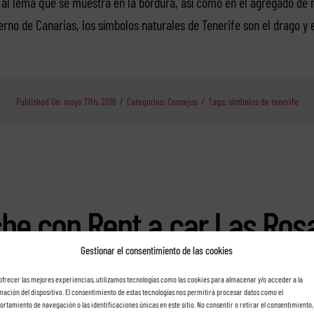
al lema que se muestra en la bordura, así como en el agregado de
erno de Canarias, los símbolos naturales de Tenerife son el drago y e
Published On: mayo 17th, 2016
/
Categories:
Consejos
/
Tags:
simbolos de tenerife
che con Rent a car Las Ros
Gestionar el consentimiento de las cookies
ofrecer las mejores experiencias, utilizamos tecnologías como las cookies para almacenar y/o acceder a la
mación del dispositivo. El consentimiento de estas tecnologías nos permitirá procesar datos como el
rtamiento de navegación o las identificaciones únicas en este sitio. No consentir o retirar el consentimiento,