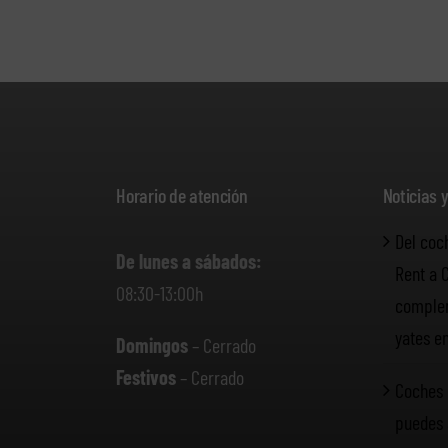
Horario de atención
Noticias 
Del coc
De lunes a sábados:
Rent a 
08:30-13:00h
complem
yates e
Domingos
– Cerrado
Festivos
– Cerrado
Coches 
puedes 