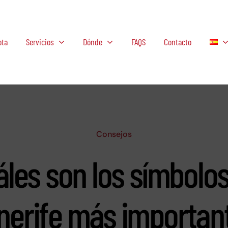
ota
Servicios
Dónde
FAQS
Contacto
Consejos
les son los símbolo
nerife más importan